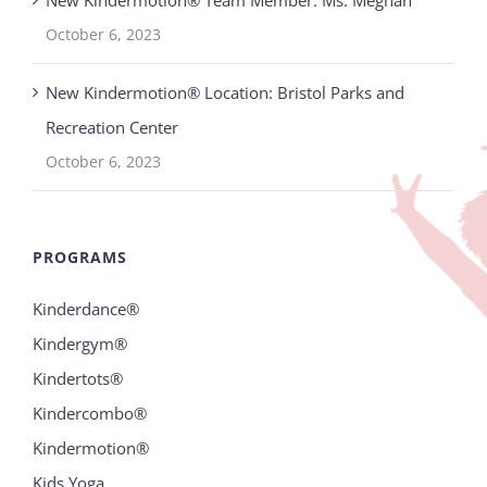
New Kindermotion® Team Member: Ms. Meghan
October 6, 2023
New Kindermotion® Location: Bristol Parks and
Recreation Center
October 6, 2023
PROGRAMS
Kinderdance®
Kindergym®
Kindertots®
Kindercombo®
Kindermotion®
Kids Yoga